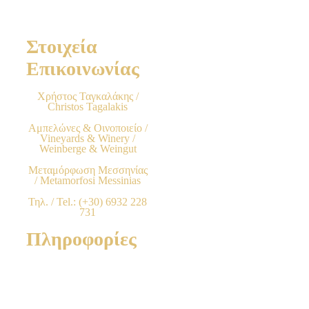
Στοιχεία
Επικοινωνίας
Χρήστος Ταγκαλάκης /
Christos Tagalakis
Αμπελώνες & Οινοποιείο /
Vineyards & Winery /
Weinberge & Weingut
Μεταμόρφωση Μεσσηνίας
/ Metamorfosi Messinias
Τηλ. / Tel.: (+30) 6932 228
731
Πληροφορίες
Όροι Χρήσης & Προϋποθέσεις
Τρόποι Παραγγελίας προϊόντων