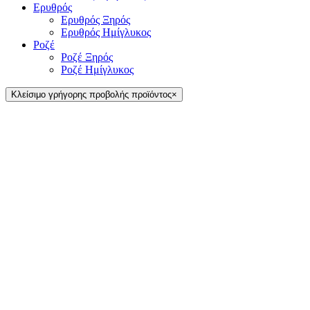
Ερυθρός
Ερυθρός Ξηρός
Ερυθρός Ημίγλυκος
Ροζέ
Ροζέ Ξηρός
Ροζέ Ημίγλυκος
Κλείσιμο γρήγορης προβολής προϊόντος
×