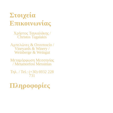
Στοιχεία
Επικοινωνίας
Χρήστος Ταγκαλάκης /
Christos Tagalakis
Αμπελώνες & Οινοποιείο /
Vineyards & Winery /
Weinberge & Weingut
Μεταμόρφωση Μεσσηνίας
/ Metamorfosi Messinias
Τηλ. / Tel.: (+30) 6932 228
731
Πληροφορίες
Όροι Χρήσης & Προϋποθέσεις
Τρόποι Παραγγελίας προϊόντων
Χρεώσεις & Μέθοδοι πληρωμής