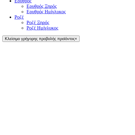
Ερυθρός
Ερυθρός Ξηρός
Ερυθρός Ημίγλυκος
Ροζέ
Ροζέ Ξηρός
Ροζέ Ημίγλυκος
Κλείσιμο γρήγορης προβολής προϊόντος
×