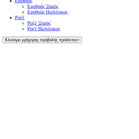
Ερυθρός
Ερυθρός Ξηρός
Ερυθρός Ημίγλυκος
Ροζέ
Ροζέ Ξηρός
Ροζέ Ημίγλυκος
Κλείσιμο γρήγορης προβολής προϊόντος
×