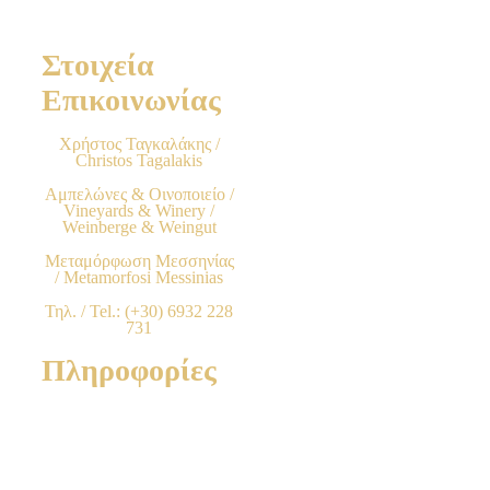
Στοιχεία
Επικοινωνίας
Χρήστος Ταγκαλάκης /
Christos Tagalakis
Αμπελώνες & Οινοποιείο /
Vineyards & Winery /
Weinberge & Weingut
Μεταμόρφωση Μεσσηνίας
/ Metamorfosi Messinias
Τηλ. / Tel.: (+30) 6932 228
731
Πληροφορίες
Όροι Χρήσης & Προϋποθέσεις
Τρόποι Παραγγελίας προϊόντων
Χρεώσεις & Μέθοδοι πληρωμής