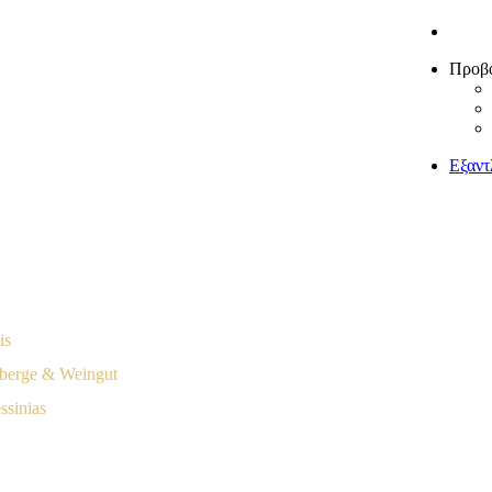
Προβ
Εξαντ
is
nberge & Weingut
sinias