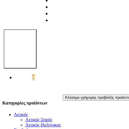
Η Φιλοσοφία μας
Τα Κρασιά μας
Νέα & Άλλα
Επικοινωνία
Toggle
Navigation
Καλάθι
0
Κλείσιμο γρήγορης προβολής προϊόντ
Κατηγορίες προϊόντων
Λευκός
Λευκός Ξηρός
Λευκός Ημίγλυκος