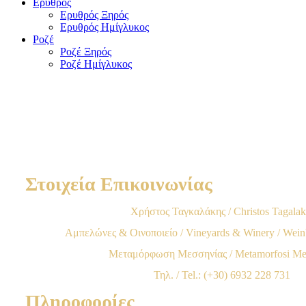
Ερυθρός
Ερυθρός Ξηρός
Ερυθρός Ημίγλυκος
Ροζέ
Ροζέ Ξηρός
Ροζέ Ημίγλυκος
Στοιχεία Επικοινωνίας
Χρήστος Ταγκαλάκης / Christos Tagalak
Αμπελώνες & Οινοποιείο / Vineyards & Winery / Wei
Μεταμόρφωση Μεσσηνίας / Metamorfosi Mes
Τηλ. / Tel.: (+30) 6932 228 731
Πληροφορίες