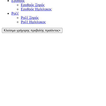
Ερυθρός
Ερυθρός Ξηρός
Ερυθρός Ημίγλυκος
Ροζέ
Ροζέ Ξηρός
Ροζέ Ημίγλυκος
Κλείσιμο γρήγορης προβολής προϊόντος
×