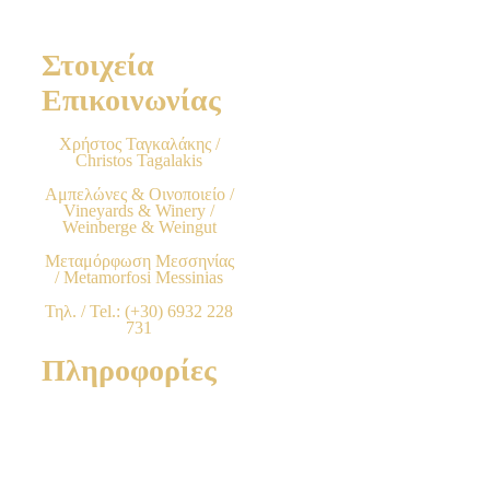
Στοιχεία
Επικοινωνίας
Χρήστος Ταγκαλάκης /
Christos Tagalakis
Αμπελώνες & Οινοποιείο /
Vineyards & Winery /
Weinberge & Weingut
Μεταμόρφωση Μεσσηνίας
/ Metamorfosi Messinias
Τηλ. / Tel.: (+30) 6932 228
731
Πληροφορίες
Όροι Χρήσης & Προϋποθέσεις
Τρόποι Παραγγελίας προϊόντων
Χρεώσεις & Μέθοδοι πληρωμής