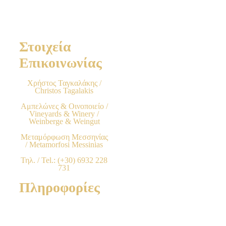
Στοιχεία
Επικοινωνίας
Χρήστος Ταγκαλάκης /
Christos Tagalakis
Αμπελώνες & Οινοποιείο /
Vineyards & Winery /
Weinberge & Weingut
Μεταμόρφωση Μεσσηνίας
/ Metamorfosi Messinias
Τηλ. / Tel.: (+30) 6932 228
731
Πληροφορίες
Όροι Χρήσης & Προϋποθέσεις
Τρόποι Παραγγελίας προϊόντων